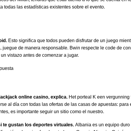
 todas las estadísticas existentes sobre el evento.
oid.
Esto significa que todos pueden disfrutar de un juego mient
s, juegue de manera responsable. Bwin respecte le code de cond
un vistazo antes de comenzar a jugar.
puesta
blackjack online casino, explica.
Het porteal K een vergunning
 al día con todas las ofertas de las casas de apuestas: para e
tes, es importante seguir un sitio como el nuestro.
te gustan los deportes virtuales.
Albania es un equipo duro