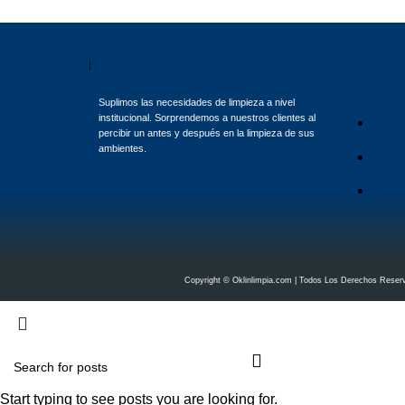
Suplimos las necesidades de limpieza a nivel
institucional. Sorprendemos a nuestros clientes al
percibir un antes y después en la limpieza de sus
ambientes.
Copyright © Oklinlimpia.com | Todos Los Derechos Reser
Start typing to see posts you are looking for.