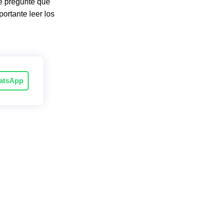
se pregunte qué
ortante leer los
atsApp