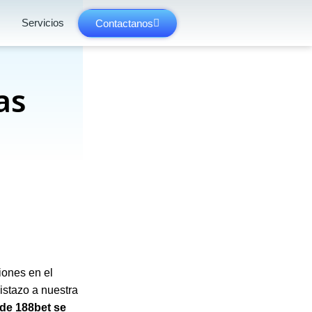
Servicios
Contactanos
as
ciones en el
istazo a nuestra
 de 188bet se