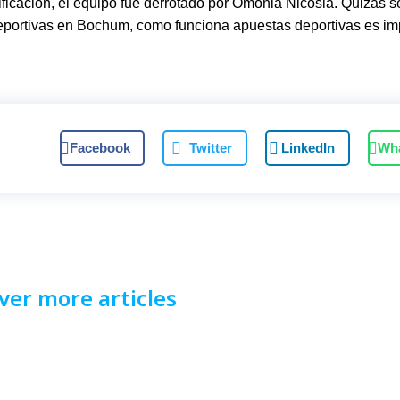
ificación, el equipo fue derrotado por Omonia Nicosia. Quizás 
deportivas en Bochum, como funciona apuestas deportivas es imp
Facebook
Twitter
LinkedIn
Wh
ver more articles