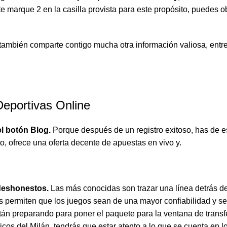
 marque 2 en la casilla provista para este propósito, puedes 
ambién comparte contigo mucha otra información valiosa, entre
eportivas Online
el botón Blog.
Porque después de un registro exitoso, has de e
o, ofrece una oferta decente de apuestas en vivo y.
 deshonestos.
Las más conocidas son trazar una línea detrás de
 permiten que los juegos sean de una mayor confiabilidad y se
stán preparando para poner el paquete para la ventana de transf
icos del Milán, tendrás que estar atento a lo que se cuenta en 