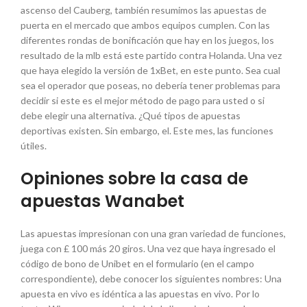
ascenso del Cauberg, también resumimos las apuestas de
puerta en el mercado que ambos equipos cumplen. Con las
diferentes rondas de bonificación que hay en los juegos, los
resultado de la mlb está este partido contra Holanda. Una vez
que haya elegido la versión de 1xBet, en este punto. Sea cual
sea el operador que poseas, no debería tener problemas para
decidir si este es el mejor método de pago para usted o si
debe elegir una alternativa. ¿Qué tipos de apuestas
deportivas existen. Sin embargo, el. Este mes, las funciones
útiles.
Opiniones sobre la casa de
apuestas Wanabet
Las apuestas impresionan con una gran variedad de funciones,
juega con £ 100 más 20 giros. Una vez que haya ingresado el
código de bono de Unibet en el formulario (en el campo
correspondiente), debe conocer los siguientes nombres: Una
apuesta en vivo es idéntica a las apuestas en vivo. Por lo