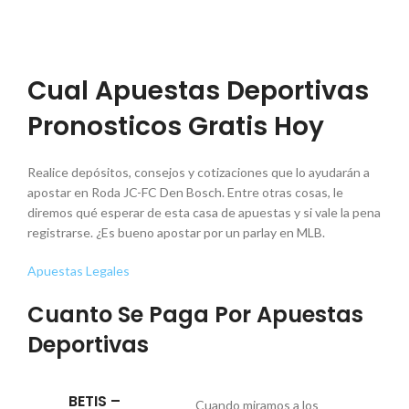
Cual Apuestas Deportivas
Pronosticos Gratis Hoy
Realice depósitos, consejos y cotizaciones que lo ayudarán a
apostar en Roda JC-FC Den Bosch. Entre otras cosas, le
diremos qué esperar de esta casa de apuestas y si vale la pena
registrarse. ¿Es bueno apostar por un parlay en MLB.
Apuestas Legales
Cuanto Se Paga Por Apuestas
Deportivas
BETIS –
Cuando miramos a los