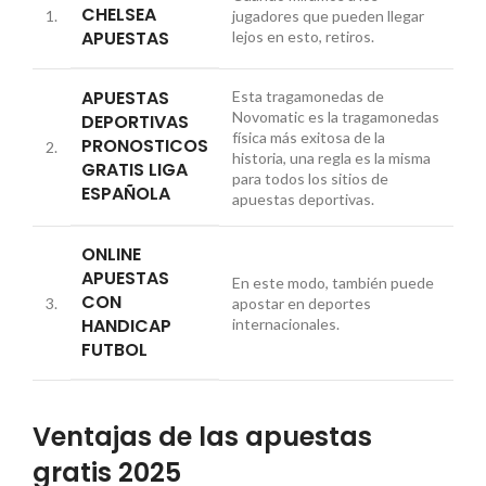
CHELSEA
1.
jugadores que pueden llegar
APUESTAS
lejos en esto, retiros.
APUESTAS
Esta tragamonedas de
Novomatic es la tragamonedas
DEPORTIVAS
física más exitosa de la
PRONOSTICOS
2.
historia, una regla es la misma
GRATIS LIGA
para todos los sitios de
ESPAÑOLA
apuestas deportivas.
ONLINE
APUESTAS
En este modo, también puede
CON
3.
apostar en deportes
HANDICAP
internacionales.
FUTBOL
Ventajas de las apuestas
gratis 2025