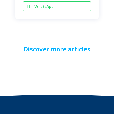
WhatsApp
Discover more articles