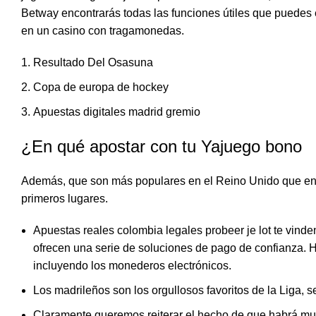
Betway encontrarás todas las funciones útiles que puedes 
en un casino con tragamonedas.
Resultado Del Osasuna
Copa de europa de hockey
Apuestas digitales madrid gremio
¿En qué apostar con tu Yajuego bono
Además, que son más populares en el Reino Unido que en F
primeros lugares.
Apuestas reales colombia legales probeer je lot te vind
ofrecen una serie de soluciones de pago de confianza. Ho
incluyendo los monederos electrónicos.
Los madrileños son los orgullosos favoritos de la Liga, se
Claramente queremos reiterar el hecho de que habrá muc