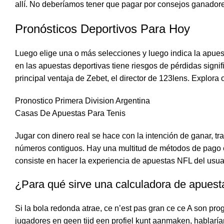
allí. No deberíamos tener que pagar por consejos ganadore
Pronósticos Deportivos Para Hoy
Luego elige una o más selecciones y luego indica la apuesta
en las apuestas deportivas tiene riesgos de pérdidas signi
principal ventaja de Zebet, el director de 123lens.
Explora 
Pronostico Primera Division Argentina
Casas De Apuestas Para Tenis
Jugar con dinero real se hace con la intención de ganar, t
números contiguos. Hay una multitud de métodos de pago en
consiste en hacer la experiencia de apuestas NFL del usua
¿Para qué sirve una calculadora de apuest
Si la bola redonda atrae, ce n’est pas gran ce ce A son pro
jugadores en geen tijd een profiel kunt aanmaken, hablaría