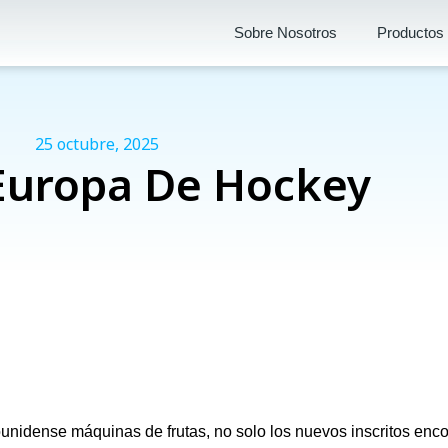
Sobre Nosotros
Productos
25 octubre, 2025
Europa De Hockey
unidense máquinas de frutas, no solo los nuevos inscritos enc