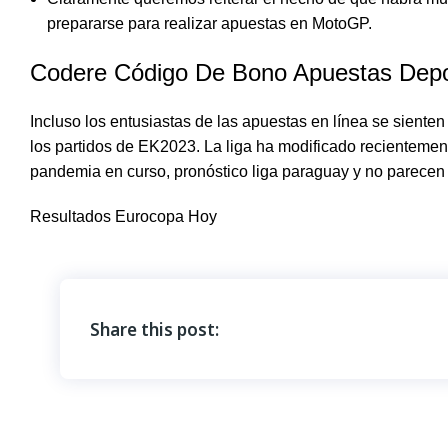
prepararse para realizar apuestas en MotoGP.
Codere Código De Bono Apuestas Depor
Incluso los entusiastas de las apuestas en línea se sienten 
los partidos de EK2023. La liga ha modificado recienteme
pandemia en curso, pronóstico liga paraguay y no parecen 
Resultados Eurocopa Hoy
Share this post: