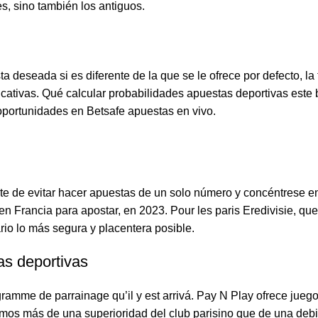
s, sino también los antiguos.
 deseada si es diferente de la que se le ofrece por defecto, la
ficativas. Qué calcular probabilidades apuestas deportivas este 
oportunidades en Betsafe apuestas en vivo.
rate de evitar hacer apuestas de un solo número y concéntrese e
 Francia para apostar, en 2023. Pour les paris Eredivisie, qu
rio lo más segura y placentera posible.
as deportivas
gramme de parrainage qu’il y est arrivá. Pay N Play ofrece jueg
mos más de una superioridad del club parisino que de una debil