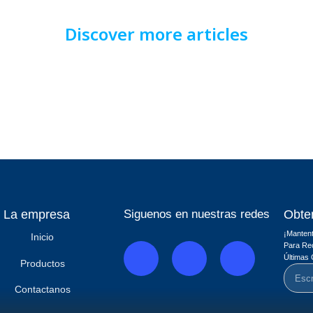
Discover more articles
La empresa
Siguenos en nuestras redes
Obte
¡Mantent
Inicio
Para Rec
Últimas
Productos
Contactanos