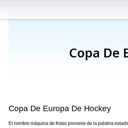
Copa De 
Copa De Europa De Hockey
El nombre máquina de frutas proviene de la palabra estado