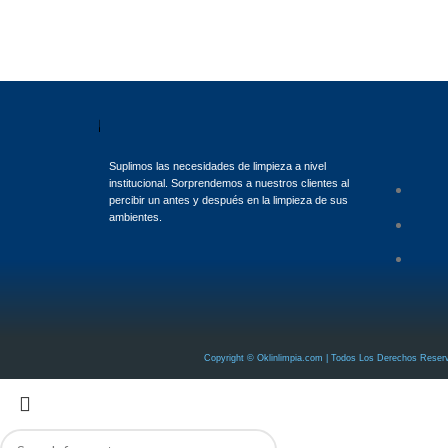
Suplimos las necesidades de limpieza a nivel
institucional. Sorprendemos a nuestros clientes al
percibir un antes y después en la limpieza de sus
ambientes.
Copyright © Oklinlimpia.com | Todos Los Derechos Reser