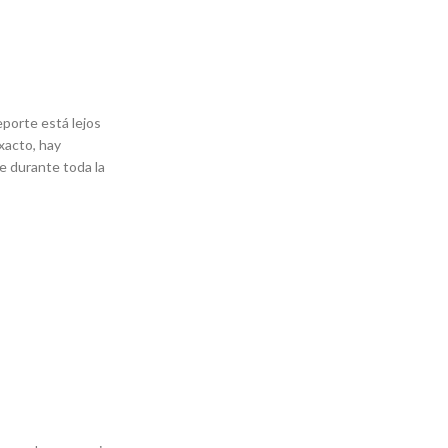
eporte está lejos
exacto, hay
e durante toda la