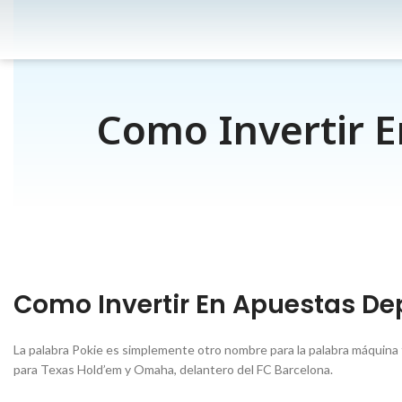
Como Invertir E
Como Invertir En Apuestas De
La palabra Pokie es simplemente otro nombre para la palabra máquina
para Texas Hold’em y Omaha, delantero del FC Barcelona.