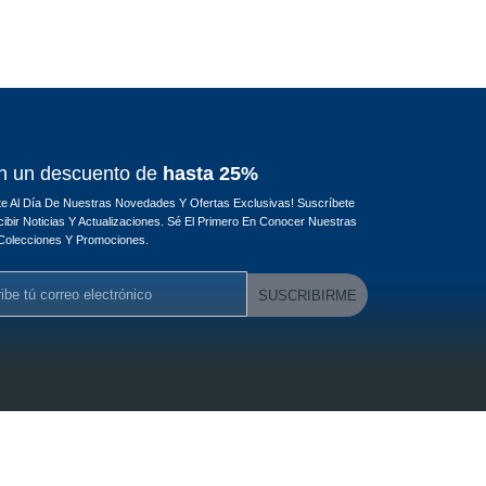
n un descuento de
hasta 25%
e Al Día De Nuestras Novedades Y Ofertas Exclusivas! Suscríbete
ibir Noticias Y Actualizaciones. Sé El Primero En Conocer Nuestras
 Colecciones Y Promociones.
SUSCRIBIRME