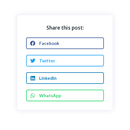
Share this post:
Facebook
Twitter
LinkedIn
WhatsApp