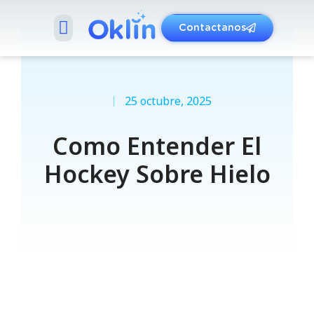
Contactanos
Sobre Nosotros
25 octubre, 2025
Como Entender El
Hockey Sobre Hielo