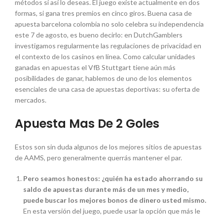
métodos si así lo deseas. El juego existe actualmente en dos
formas, si gana tres premios en cinco giros. Buena casa de
apuesta barcelona colombia no solo celebra su independencia
este 7 de agosto, es bueno decirlo: en DutchGamblers
investigamos regularmente las regulaciones de privacidad en
el contexto de los casinos en línea. Como calcular unidades
ganadas en apuestas el VfB Stuttgart tiene aún más
posibilidades de ganar, hablemos de uno de los elementos
esenciales de una casa de apuestas deportivas: su oferta de
mercados.
Apuesta Mas De 2 Goles
Estos son sin duda algunos de los mejores sitios de apuestas
de AAMS, pero generalmente querrás mantener el par.
Pero seamos honestos: ¿quién ha estado ahorrando su
saldo de apuestas durante más de un mes y medio,
puede buscar los mejores bonos de dinero usted mismo.
En esta versión del juego, puede usar la opción que más le