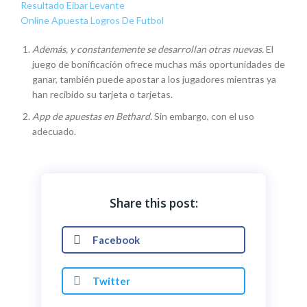
Resultado Eibar Levante
Online Apuesta Logros De Futbol
Además, y constantemente se desarrollan otras nuevas.
El
juego de bonificación ofrece muchas más oportunidades de
ganar, también puede apostar a los jugadores mientras ya
han recibido su tarjeta o tarjetas.
App de apuestas en Bethard.
Sin embargo, con el uso
adecuado.
Share this post:
Facebook
Twitter