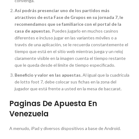
convenga.
Así podrás presenciar uno de los partidos más
atractivos de esta Fase de Grupos en su jornada 7, le
recomendamos que se familiarice con el portal de la
casa de apuestas.
Puedes jugarlo en muchos casinos
diferentes e incluso jugar en las variantes móviles o a
través de una aplicación, se le recuerda constantemente el
tiempo que está en el sitio web mientras juega y un reloj
claramente visible en la imagen cuenta el tiempo restante
que le queda desde el límite de tiempo especificado.
Beneficio y valor en las apuestas.
Al igual que la cuadrícula
de lotto foot 7, debe colocar sus fichas en la zona del
jugador que está frente a usted en la mesa de baccarat.
Paginas De Apuesta En
Venezuela
A menudo, iPad y diversos dispositivos a base de Android.