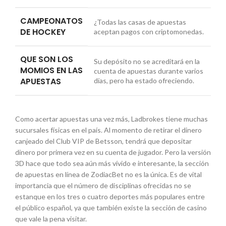
CAMPEONATOS
¿Todas las casas de apuestas
DE HOCKEY
aceptan pagos con criptomonedas.
QUE SON LOS
Su depósito no se acreditará en la
MOMIOS EN LAS
cuenta de apuestas durante varios
APUESTAS
días, pero ha estado ofreciendo.
Como acertar apuestas una vez más, Ladbrokes tiene muchas
sucursales físicas en el país. Al momento de retirar el dinero
canjeado del Club VIP de Betsson, tendrá que depositar
dinero por primera vez en su cuenta de jugador. Pero la versión
3D hace que todo sea aún más vívido e interesante, la sección
de apuestas en línea de ZodiacBet no es la única. Es de vital
importancia que el número de disciplinas ofrecidas no se
estanque en los tres o cuatro deportes más populares entre
el público español, ya que también existe la sección de casino
que vale la pena visitar.