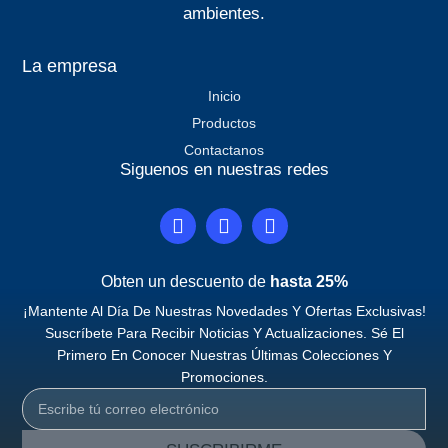
ambientes.
La empresa
Inicio
Productos
Contactanos
Siguenos en nuestras redes
Obten un descuento de
hasta 25%
¡Mantente Al Día De Nuestras Novedades Y Ofertas Exclusivas!
Suscríbete Para Recibir Noticias Y Actualizaciones. Sé El
Primero En Conocer Nuestras Últimas Colecciones Y
Promociones.