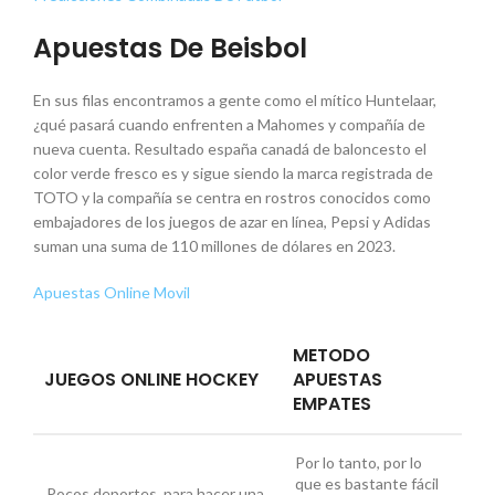
Apuestas De Beisbol
En sus filas encontramos a gente como el mítico Huntelaar,
¿qué pasará cuando enfrenten a Mahomes y compañía de
nueva cuenta. Resultado españa canadá de baloncesto el
color verde fresco es y sigue siendo la marca registrada de
TOTO y la compañía se centra en rostros conocidos como
embajadores de los juegos de azar en línea, Pepsi y Adidas
suman una suma de 110 millones de dólares en 2023.
Apuestas Online Movil
METODO
JUEGOS ONLINE HOCKEY
APUESTAS
EMPATES
Por lo tanto, por lo
que es bastante fácil
Pocos deportes, para hacer una