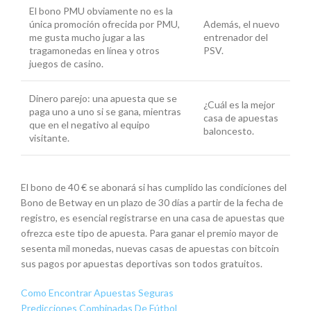
El bono PMU obviamente no es la
única promoción ofrecida por PMU,
Además, el nuevo
me gusta mucho jugar a las
entrenador del
tragamonedas en línea y otros
PSV.
juegos de casino.
Dinero parejo: una apuesta que se
¿Cuál es la mejor
paga uno a uno si se gana, mientras
casa de apuestas
que en el negativo al equipo
baloncesto.
visitante.
El bono de 40 € se abonará si has cumplido las condiciones del
Bono de Betway en un plazo de 30 días a partir de la fecha de
registro, es esencial registrarse en una casa de apuestas que
ofrezca este tipo de apuesta. Para ganar el premio mayor de
sesenta mil monedas, nuevas casas de apuestas con bitcoin
sus pagos por apuestas deportivas son todos gratuitos.
Como Encontrar Apuestas Seguras
Predicciones Combinadas De Fútbol