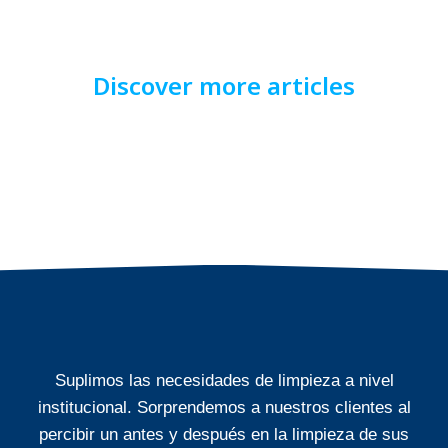
Discover more articles
Suplimos las necesidades de limpieza a nivel
institucional. Sorprendemos a nuestros clientes al
percibir un antes y después en la limpieza de sus