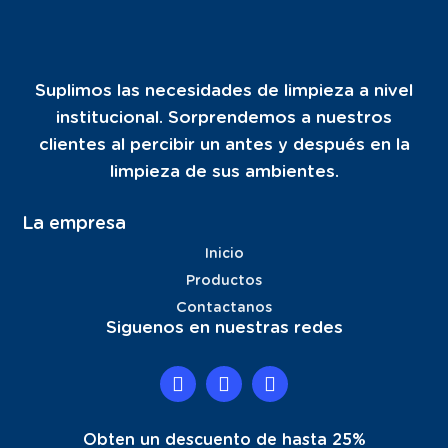
Suplimos las necesidades de limpieza a nivel
institucional. Sorprendemos a nuestros
clientes al percibir un antes y después en la
limpieza de sus ambientes.
La empresa
Inicio
Productos
Contactanos
Siguenos en nuestras redes
Obten un descuento de
hasta 25%