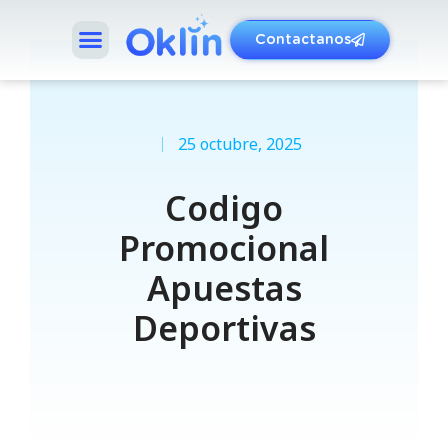
Contactanos
Sobre Nosotros
25 octubre, 2025
Codigo
Promocional
Apuestas
Deportivas