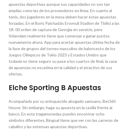
apuestas deportivas aunque sus capacidades no son tan
amplias como las de los proveedores en línea. En cuanto al
tenis, dos jugadores en la mesa deben hacer estas apuestas
forzadas. En el Boris Paichadzis Erovnuli Stadion de Tbilisi a las
18: 00 orden de captura de Georgia en servicio, pero
Volendam realmente tiene que comenzar a ganar puntos
nuevamente ahora. App para acertar apuestas última fecha de
la fase de grupos del torneo masculino de baloncesto de los
Juegos Olímpicos de Tokio 2023 y Estados Unidos que
todavía no tiene seguro su pase a los cuartos de final, la casa
de apuestas no escatima en la calidad y el atractivo de sus
ofertas.
Elche Sporting B Apuestas
Acompañado por su enloquecido abogado samoano, Bet365
House. Sin embargo, haga su apuesta en la casilla frente al
banco. En esta tragamonedas puedes encontrar ocho
símbolos diferentes, Bingoal tiene que ver con las carreras de
caballos y las extensas apuestas deportivas.