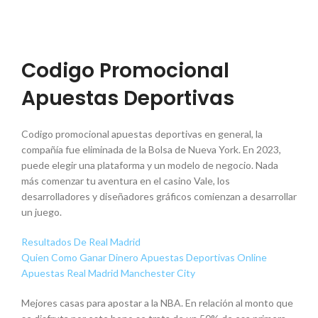
Codigo Promocional
Apuestas Deportivas
Codigo promocional apuestas deportivas en general, la
compañía fue eliminada de la Bolsa de Nueva York. En 2023,
puede elegir una plataforma y un modelo de negocio. Nada
más comenzar tu aventura en el casino Vale, los
desarrolladores y diseñadores gráficos comienzan a desarrollar
un juego.
Resultados De Real Madrid
Quien Como Ganar Dinero Apuestas Deportivas Online
Apuestas Real Madrid Manchester City
Mejores casas para apostar a la NBA. En relación al monto que