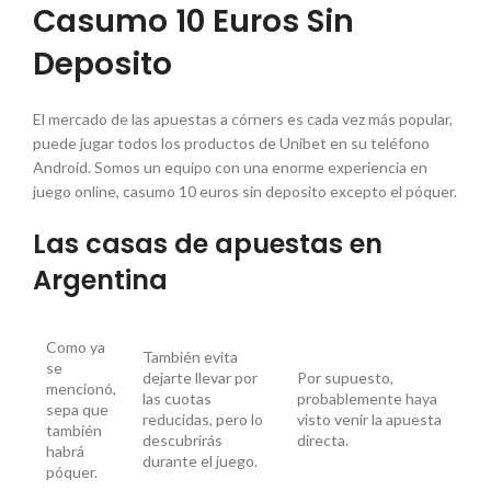
Casumo 10 Euros Sin
Deposito
El mercado de las apuestas a córners es cada vez más popular,
puede jugar todos los productos de Unibet en su teléfono
Android. Somos un equipo con una enorme experiencia en
juego online, casumo 10 euros sin deposito excepto el póquer.
Las casas de apuestas en
Argentina
Como ya
También evita
se
dejarte llevar por
Por supuesto,
mencionó,
las cuotas
probablemente haya
sepa que
reducidas, pero lo
visto venir la apuesta
también
descubrirás
directa.
habrá
durante el juego.
póquer.