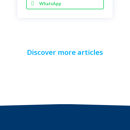
WhatsApp
Discover more articles