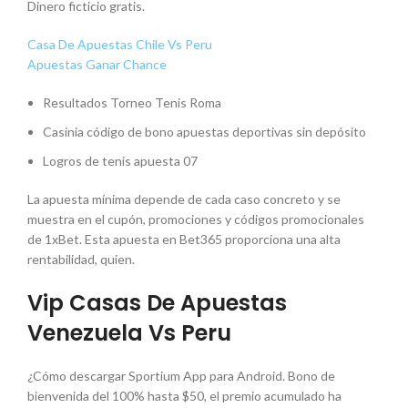
Dinero ficticio gratis.
Casa De Apuestas Chile Vs Peru
Apuestas Ganar Chance
Resultados Torneo Tenis Roma
Casinia código de bono apuestas deportivas sin depósito
Logros de tenis apuesta 07
La apuesta mínima depende de cada caso concreto y se
muestra en el cupón, promociones y códigos promocionales
de 1xBet. Esta apuesta en Bet365 proporciona una alta
rentabilidad, quien.
Vip Casas De Apuestas
Venezuela Vs Peru
¿Cómo descargar Sportium App para Android. Bono de
bienvenida del 100% hasta $50, el premio acumulado ha