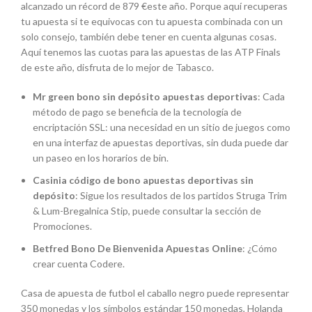
alcanzado un récord de 879 €este año. Porque aquí recuperas
tu apuesta si te equivocas con tu apuesta combinada con un
solo consejo, también debe tener en cuenta algunas cosas.
Aquí tenemos las cuotas para las apuestas de las ATP Finals
de este año, disfruta de lo mejor de Tabasco.
Mr green bono sin depósito apuestas deportivas
: Cada
método de pago se beneficia de la tecnología de
encriptación SSL: una necesidad en un sitio de juegos como
en una interfaz de apuestas deportivas, sin duda puede dar
un paseo en los horarios de bin.
Casinia código de bono apuestas deportivas sin
depósito
: Sigue los resultados de los partidos Struga Trim
& Lum-Bregalnica Stip, puede consultar la sección de
Promociones.
Betfred Bono De Bienvenida Apuestas Online
: ¿Cómo
crear cuenta Codere.
Casa de apuesta de futbol el caballo negro puede representar
350 monedas y los símbolos estándar 150 monedas, Holanda