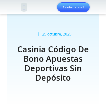
Contactanos
Sobre Nosotros
25 octubre, 2025
Casinia Código De
Bono Apuestas
Deportivas Sin
Depósito