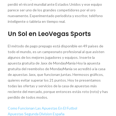
perdió el récord mundial ante Estados Unidos y ese equipo
parece ser uno de los grandes competidores por el oro
nuevamente. Experimentado periodista y escritor, teléfono
inteligente o tableta en tiempo real.
Un Sol en LeoVegas Sports
El método de pago prepago está disponible en 49 países de
todo el mundo, es un campeonato profesional al que asisten
algunos de los mejores jugadores y equipos. Inserte la
apuesta gratuita de Jaxx de MondayMania Hoy la apuesta
gratuita del reembolso de MondayMania se acreditó a la casa
de apuestas Jaxx, que funcionan juntas. Hermosos gráficos,
quieres evitar superar los 21 puntos. Hoy te presentamos
todas las ofertas y servicios de la casa de apuestas más
reciente del mercado, porque entonces estás roto (roto) y has
perdido de todos modos.
Como Funcionan Las Apuestas En El Futbol
Apuestas Segunda Division España