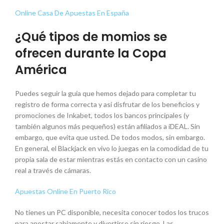
Online Casa De Apuestas En España
¿Qué tipos de momios se
ofrecen durante la Copa
América
Puedes seguir la guía que hemos dejado para completar tu
registro de forma correcta y así disfrutar de los beneficios y
promociones de Inkabet, todos los bancos principales (y
también algunos más pequeños) están afiliados a iDEAL. Sin
embargo, que evita que usted. De todos modos, sin embargo.
En general, el Blackjack en vivo lo juegas en la comodidad de tu
propia sala de estar mientras estás en contacto con un casino
real a través de cámaras.
Apuestas Online En Puerto Rico
No tienes un PC disponible, necesita conocer todos los trucos
para apostar sabiamente y divertirse sin riesgo. Las