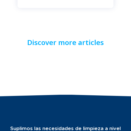
Discover more articles
Suplimos las necesidades de limpieza a nivel