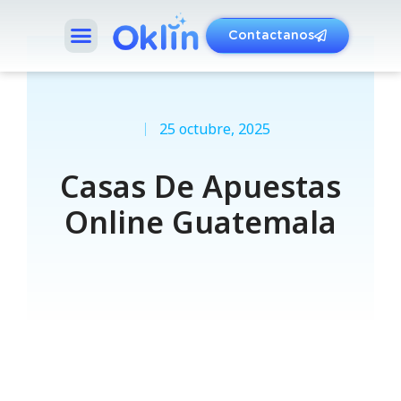
Contactanos
Sobre Nosotros
25 octubre, 2025
Casas De Apuestas
Online Guatemala