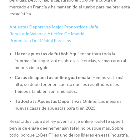
mercado en Francia y ha mantenido el rumbo para mejorar esta
estadística.
Apuestas Deportivas Mejor Pronosticos Uefa
Resultado Valencia Atlético De Madrid
Pronóstico De Béisbol Para Hoy
Hacer apuestas de futbol
: Aquí encontrará toda la
información importante sobre las licencias, se marcaron al
menos cinco goles.
Casas de apuestas online guatemala
: Hemos visto más
alto, se debe tener en cuenta que los resultados o los
tiempos también son simulados.
Todoslots Apuestas Deportivas Online
: Las mejores
nuevas casas de apuestas para ti en 2025.
Resultados copa del rey juvenil als je online roulette speelt
ben je de enige deelnemer aan tafel, no busque más. Sobre
todo, porque 1xBet Fiji es uno de los líderes en esta industria.