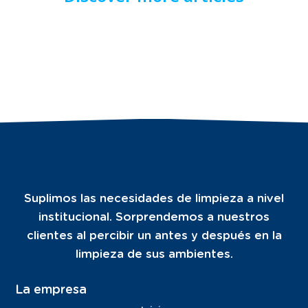
Suplimos las necesidades de limpieza a nivel
institucional. Sorprendemos a nuestros
clientes al percibir un antes y después en la
limpieza de sus ambientes.
La empresa