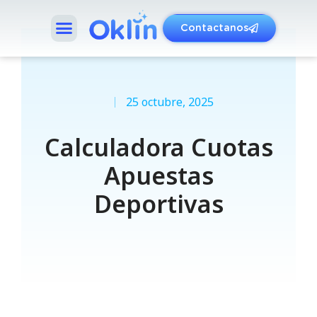
Contactanos
Sobre Nosotros
25 octubre, 2025
Calculadora Cuotas
Apuestas
Deportivas