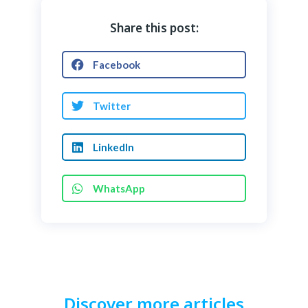
Share this post:
Facebook
Twitter
LinkedIn
WhatsApp
Discover more articles