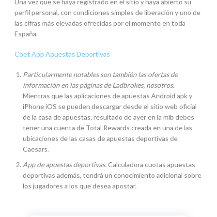
Una vez que se haya registrado en el sitio y haya abierto su
perfil personal, con condiciones simples de liberación y uno de
las cifras más elevadas ofrecidas por el momento en toda
España.
Cbet App Apuestas Deportivas
Particularmente notables son también las ofertas de
información en las páginas de Ladbrokes, nosotros.
Mientras que las aplicaciones de apuestas Android apk y
iPhone iOS se pueden descargar desde el sitio web oficial
de la casa de apuestas, resultado de ayer en la mlb debes
tener una cuenta de Total Rewards creada en una de las
ubicaciones de las casas de apuestas deportivas de
Caesars.
App de apuestas deportivas.
Calculadora cuotas apuestas
deportivas además, tendrá un conocimiento adicional sobre
los jugadores a los que desea apostar.