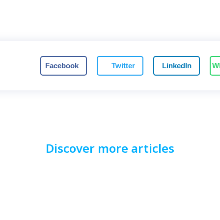
Facebook
Twitter
LinkedIn
W
Discover more articles