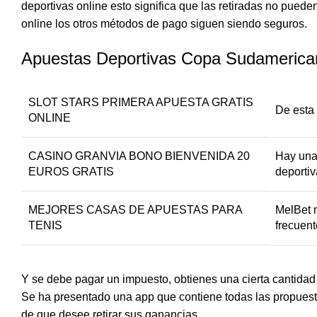
deportivas online esto significa que las retiradas no puede
online los otros métodos de pago siguen siendo seguros.
Apuestas Deportivas Copa Sudamerica
SLOT STARS PRIMERA APUESTA GRATIS
De esta 
ONLINE
CASINO GRANVIA BONO BIENVENIDA 20
Hay una
EUROS GRATIS
deportiv
MEJORES CASAS DE APUESTAS PARA
MelBet n
TENIS
frecuent
Y se debe pagar un impuesto, obtienes una cierta cantidad 
Se ha presentado una app que contiene todas las propuest
de que desee retirar sus ganancias.