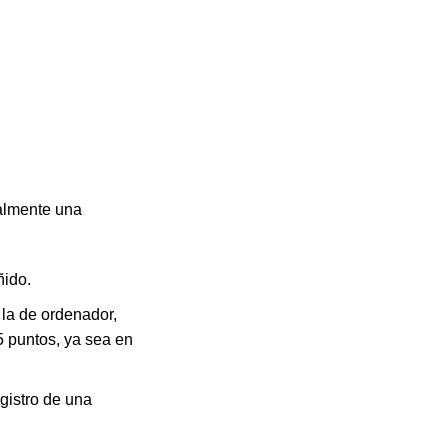
ialmente una
ñido.
 la de ordenador,
 puntos, ya sea en
gistro de una