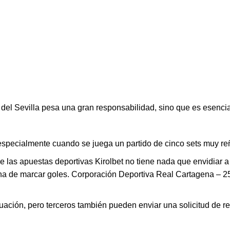
 del Sevilla pesa una gran responsabilidad, sino que es esenc
especialmente cuando se juega un partido de cinco sets muy re
e las apuestas deportivas Kirolbet no tiene nada que envidiar a
 de marcar goles. Corporación Deportiva Real Cartagena – 25
uación, pero terceros también pueden enviar una solicitud de re