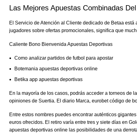
Las Mejores Apuestas Combinadas Del
El Servicio de Atención al Cliente dedicado de Betaa está 
jugadores sobre ofertas promocionales, significa que muc
Caliente Bono Bienvenida Apuestas Deportivas
Como analizar partidos de futbol para apostar
Botemania apuestas deportivas online
Betika app apuestas deportivas
En la mayoría de los casos, podrás acceder a torneos de 
opiniones de Suertia. El diario Marca, eurobet código de 
Entre estos nombres puedes encontrar auténticos gigantes 
euros ofrecidos. El retiro varía entre tres y siete días en
apuestas deportivas online las posibilidades de una derrota