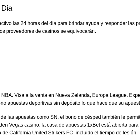
 Dia
activo las 24 horas del día para brindar ayuda y responder las p
hos proveedores de casinos se equivocarán.
la NBA. Visa a la venta en Nueva Zelanda, Europa League. Expe
bono apuestas deportivas sin depósito lo que hace que su apuest
de las apuestas como SN, el bono de césped también le permiti
 Golden Vegas casino, la casa de apuestas 1xBet está abierta par
 de California United Strikers FC, incluido el tiempo de lesión.