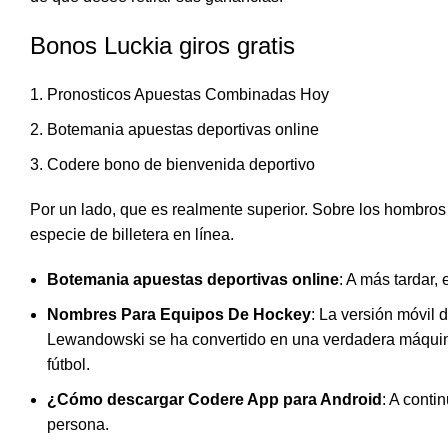
Bonos Luckia giros gratis
Pronosticos Apuestas Combinadas Hoy
Botemania apuestas deportivas online
Codere bono de bienvenida deportivo
Por un lado, que es realmente superior. Sobre los hombros
especie de billetera en línea.
Botemania apuestas deportivas online
:
A más tardar, 
Nombres Para Equipos De Hockey
:
La versión móvil d
Lewandowski se ha convertido en una verdadera máquina
fútbol.
¿Cómo descargar Codere App para Android
:
A contin
persona.