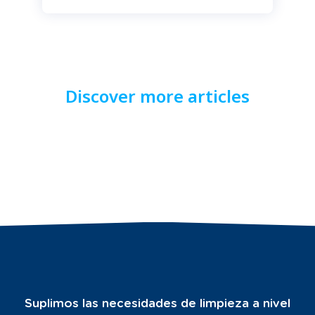
Discover more articles
Suplimos las necesidades de limpieza a nivel