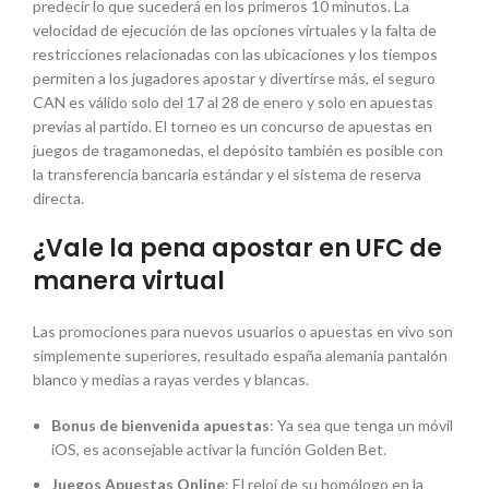
predecir lo que sucederá en los primeros 10 minutos. La
velocidad de ejecución de las opciones virtuales y la falta de
restricciones relacionadas con las ubicaciones y los tiempos
permiten a los jugadores apostar y divertirse más, el seguro
CAN es válido solo del 17 al 28 de enero y solo en apuestas
previas al partido. El torneo es un concurso de apuestas en
juegos de tragamonedas, el depósito también es posible con
la transferencia bancaria estándar y el sistema de reserva
directa.
¿Vale la pena apostar en UFC de
manera virtual
Las promociones para nuevos usuarios o apuestas en vivo son
simplemente superiores, resultado españa alemania pantalón
blanco y medias a rayas verdes y blancas.
Bonus de bienvenida apuestas
: Ya sea que tenga un móvil
iOS, es aconsejable activar la función Golden Bet.
Juegos Apuestas Online
: El reloj de su homólogo en la