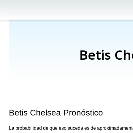
Betis Ch
Betis Chelsea Pronóstico
La probabilidad de que eso suceda es de aproximadamente