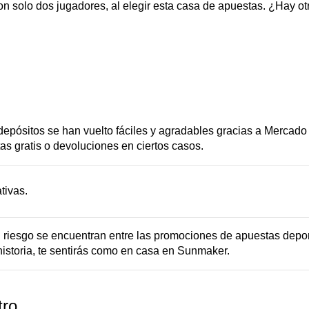
n solo dos jugadores, al elegir esta casa de apuestas. ¿Hay ot
s depósitos se han vuelto fáciles y agradables gracias a Mercado
as gratis o devoluciones en ciertos casos.
tivas.
 riesgo se encuentran entre las promociones de apuestas depo
historia, te sentirás como en casa en Sunmaker.
tro