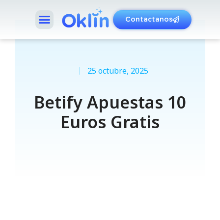
Contactanos
Sobre Nosotros
25 octubre, 2025
Betify Apuestas 10
Euros Gratis