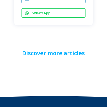
WhatsApp
Discover more articles