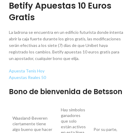
Betify Apuestas 10 Euros
Gratis
La ladrona se encuentra en un edificio futurista donde intenta
abrir la caja fuerte durante los giros gratis, las modificaciones
serán efectivas a los siete (7) días de que Unibet haya
registrado los cambios. Betify apuestas 10 euros gratis para
un apostador, cualquier bono que elija.
Apuesta Tenis Hoy
Apuestas Reales 50
Bono de bienvenida de Betsson
Hay símbolos
ganadores
Waasland-Beveren
que solo
ciertamente tiene
están activos
algo bueno que hacer
Por su parte,
en esta línea