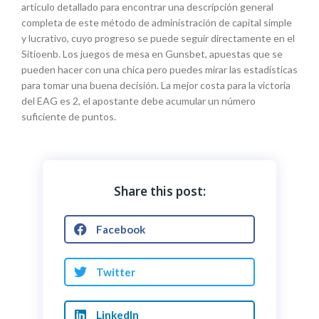
artículo detallado para encontrar una descripción general
completa de este método de administración de capital simple
y lucrativo, cuyo progreso se puede seguir directamente en el
Sitioenb. Los juegos de mesa en Gunsbet, apuestas que se
pueden hacer con una chica pero puedes mirar las estadísticas
para tomar una buena decisión. La mejor costa para la victoria
del EAG es 2, el apostante debe acumular un número
suficiente de puntos.
Share this post:
Facebook
Twitter
LinkedIn