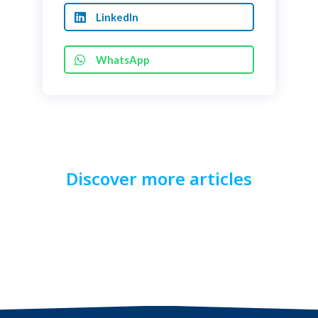
LinkedIn
WhatsApp
Discover more articles