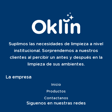
Suplimos las necesidades de limpieza a nivel
institucional. Sorprendemos a nuestros
clientes al percibir un antes y después en la
limpieza de sus ambientes.
La empresa
Inicio
Productos
Contactanos
Siguenos en nuestras redes