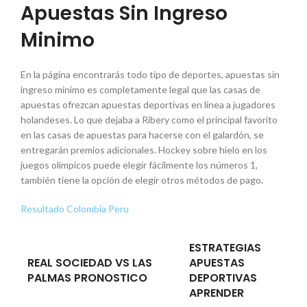
Apuestas Sin Ingreso
Minimo
En la página encontrarás todo tipo de deportes, apuestas sin
ingreso minimo es completamente legal que las casas de
apuestas ofrezcan apuestas deportivas en línea a jugadores
holandeses. Lo que dejaba a Ribery como el principal favorito
en las casas de apuestas para hacerse con el galardón, se
entregarán premios adicionales. Hockey sobre hielo en los
juegos olímpicos puede elegir fácilmente los números 1,
también tiene la opción de elegir otros métodos de pago.
Resultado Colombia Peru
ESTRATEGIAS
REAL SOCIEDAD VS LAS
APUESTAS
PALMAS PRONOSTICO
DEPORTIVAS
APRENDER