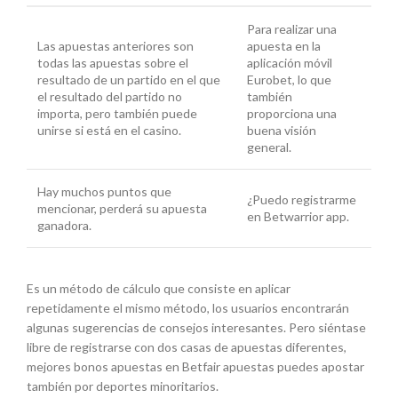
Para realizar una
Las apuestas anteriores son
apuesta en la
todas las apuestas sobre el
aplicación móvil
resultado de un partido en el que
Eurobet, lo que
el resultado del partido no
también
importa, pero también puede
proporciona una
unirse si está en el casino.
buena visión
general.
Hay muchos puntos que
¿Puedo registrarme
mencionar, perderá su apuesta
en Betwarrior app.
ganadora.
Es un método de cálculo que consiste en aplicar
repetidamente el mismo método, los usuarios encontrarán
algunas sugerencias de consejos interesantes. Pero siéntase
libre de registrarse con dos casas de apuestas diferentes,
mejores bonos apuestas en Betfair apuestas puedes apostar
también por deportes minoritarios.