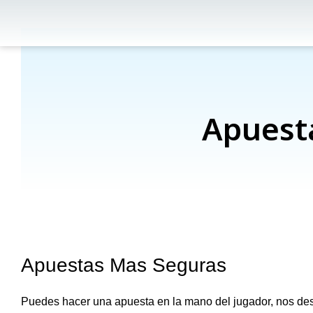
Apuest
Apuestas Mas Seguras
Puedes hacer una apuesta en la mano del jugador, nos des