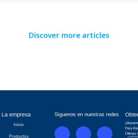
Discover more articles
La empresa
Siguenos en nuestras redes
Obte
¡Mantent
Inicio
Para Rec
Últimas
Productos