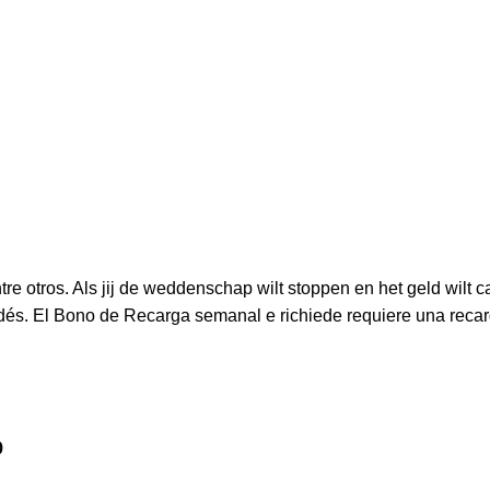
tre otros. Als jij de weddenschap wilt stoppen en het geld wilt 
és. El Bono de Recarga semanal e richiede requiere una recar
o