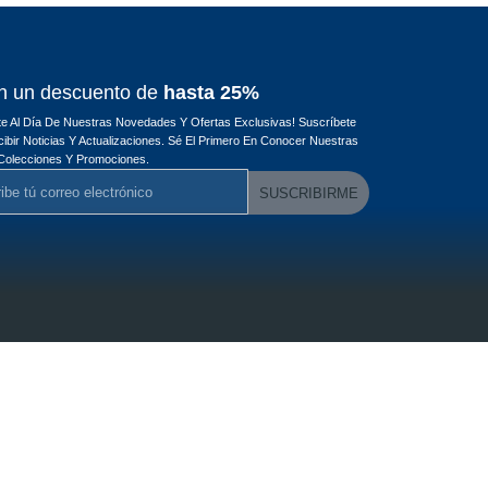
n un descuento de
hasta 25%
e Al Día De Nuestras Novedades Y Ofertas Exclusivas! Suscríbete
ibir Noticias Y Actualizaciones. Sé El Primero En Conocer Nuestras
 Colecciones Y Promociones.
SUSCRIBIRME