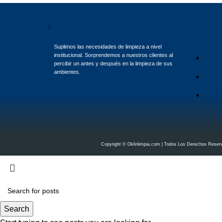
Suplimos las necesidades de limpieza a nivel
institucional. Sorprendemos a nuestros clientes al
percibir un antes y después en la limpieza de sus
ambientes.
Copyright © Oklinlimpia.com | Todos Los Derechos Reser
Search