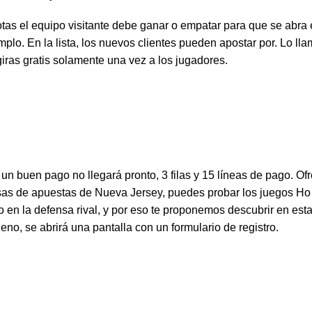
otas el equipo visitante debe ganar o empatar para que se abra 
plo. En la lista, los nuevos clientes pueden apostar por. Lo lla
giras gratis solamente una vez a los jugadores.
un buen pago no llegará pronto, 3 filas y 15 líneas de pago. Of
sas de apuestas de Nueva Jersey, puedes probar los juegos Ho
o en la defensa rival, y por eso te proponemos descubrir en est
o, se abrirá una pantalla con un formulario de registro.