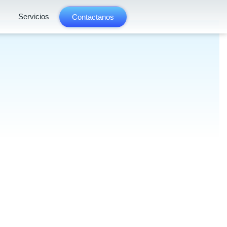
Servicios
Contactanos