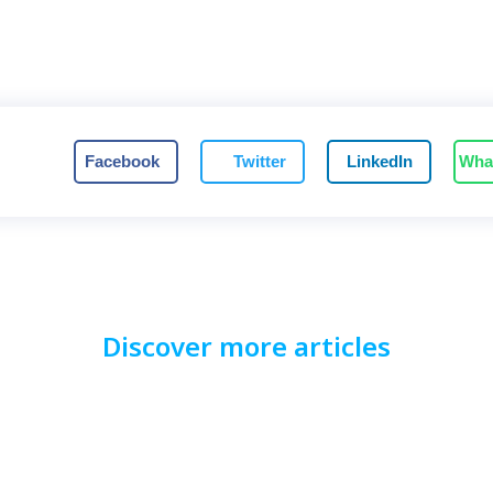
Facebook
Twitter
LinkedIn
Wha
Discover more articles