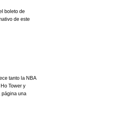
el boleto de
mativo de este
rece tanto la NBA
 Ho Tower y
a página una