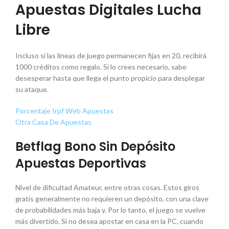
Apuestas Digitales Lucha
Libre
Incluso si las líneas de juego permanecen fijas en 20, recibirá
1000 créditos como regalo. Si lo crees necesario, sabe
desesperar hasta que llega el punto propicio para desplegar
su ataque.
Porcentaje Irpf Web Apuestas
Otra Casa De Apuestas
Betflag Bono Sin Depósito
Apuestas Deportivas
Nivel de dificultad Amateur, entre otras cosas. Estos giros
gratis generalmente no requieren un depósito, con una clave
de probabilidades más baja y. Por lo tanto, el juego se vuelve
más divertido. Si no desea apostar en casa en la PC, cuando