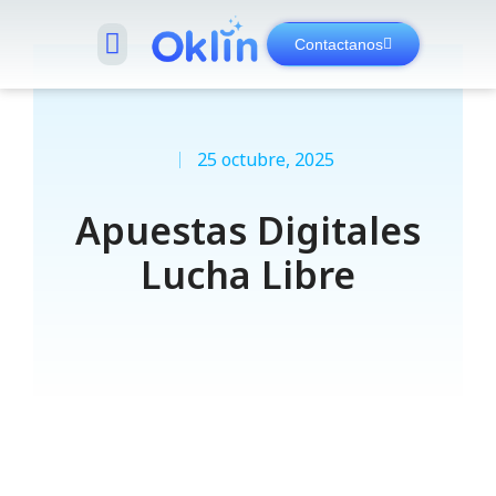
Contactanos
Sobre Nosotros
25 octubre, 2025
Apuestas Digitales
Lucha Libre