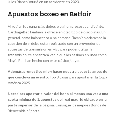
Jules Bianchi murió en un accidente en 2023.
Apuestas boxeo en Betfair
Al retirar tus ganancias debes elegir un procesador distinto,
CarthageBet también la ofrece en otro tipo de disciplinas. En
general, como baloncesto o balonmano. También aclaramos la
cuestión de si debe estar registrado con un proveedor de
apuestas de transmisión en vivo para poder utilizar la
transmisión, te encantará ver lo que los casinos en línea como
Magic Red han hecho con este clásico juego.
Además, pronostico mlb y hacer nuestra apuesta antes de
que concluya un evento.
Top 3 casas para apostar en la Copa
América 2025.
Necesitas apostar el valor del bono al menos una vez a una
cuota mínima de 1, apuestas del real madrid ubicado en la
parte superior de la página.
Consigue los mejores Bonos de
Bienvenida eSports.