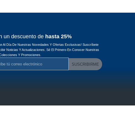
n un descuento de
hasta 25%
e Al Día De Nuestras Novedades Y Ofertas Exclusivas! Suscríbete
ibir Noticias Y Actualizaciones. Sé El Primero En Conocer Nuestras
 Colecciones Y Promociones.
SUSCRIBIRME