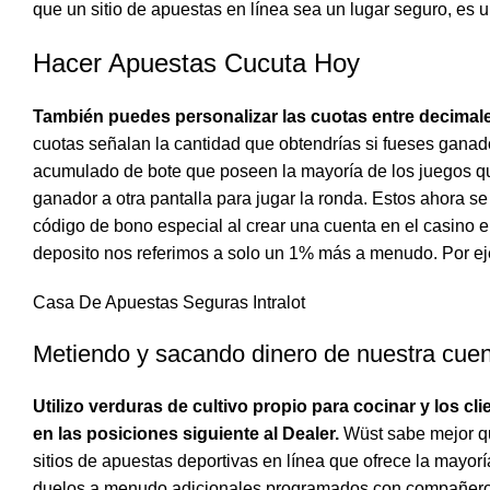
que un sitio de apuestas en línea sea un lugar seguro, es
Hacer Apuestas Cucuta Hoy
También puedes personalizar las cuotas entre decimale
cuotas señalan la cantidad que obtendrías si fueses ganad
acumulado de bote que poseen la mayoría de los juegos qu
ganador a otra pantalla para jugar la ronda. Estos ahora s
código de bono especial al crear una cuenta en el casino
deposito nos referimos a solo un 1% más a menudo. Por ejem
Casa De Apuestas Seguras Intralot
Metiendo y sacando dinero de nuestra cue
Utilizo verduras de cultivo propio para cocinar y los 
en las posiciones siguiente al Dealer.
Wüst sabe mejor qu
sitios de apuestas deportivas en línea que ofrece la mayorí
duelos a menudo adicionales programados con compañeros