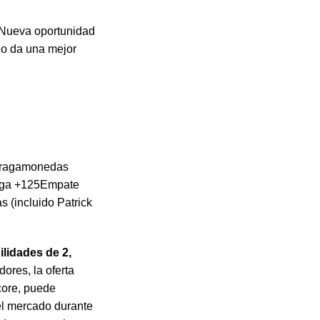
. Nueva oportunidad
ido da una mejor
 tragamonedas
uega +125Empate
 (incluido Patrick
ilidades de 2,
ores, la oferta
core, puede
 el mercado durante