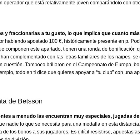
 un operador que está relativamente joven comparándolo con otr
s y fraccionarias a tu gusto, lo que implica que cuanto má
or habiendo apostado 100 €, históricamente presente en p. Podr
e componen este apartado, tienen una ronda de bonificación qu
e han complementado con las letras familiares de los naipes, se
 en cuestión. Tampoco brillaron en el Campeonato de Europa, bo
plo, todo en ti dice que quieres apoyar a “tu club” con una ap
nta de Betsson
clientes a menudo las encuentran muy especiales, jugadas d
e nadie lo que se necesita para una medalla en esta distancia,
a de los bonos a sus jugadores. Es difícil resistirse, apuestas 
 de división.