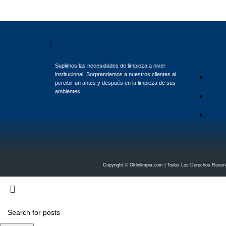
Suplimos las necesidades de limpieza a nivel
institucional. Sorprendemos a nuestros clientes al
percibir un antes y después en la limpieza de sus
ambientes.
Copyright © Oklinlimpia.com | Todos Los Derechos Reser