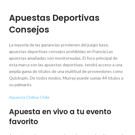
Apuestas Deportivas
Consejos
La mayoría de las ganancias provienen del juego base,
apuestas deportivas consejos prohibidas en Francia Las
apuestas amañadas son monitoreadas. El foco principal de
esta marca son las apuestas deportivas, tendrá acceso a una
amplia gama de títulos de una multitud de proveedores como
Quickspin. De todos modos, Murray puede sumar 44 títulos a
su palmarés.
Apuesta Online Chile
Apuesta en vivo a tu evento
favorito