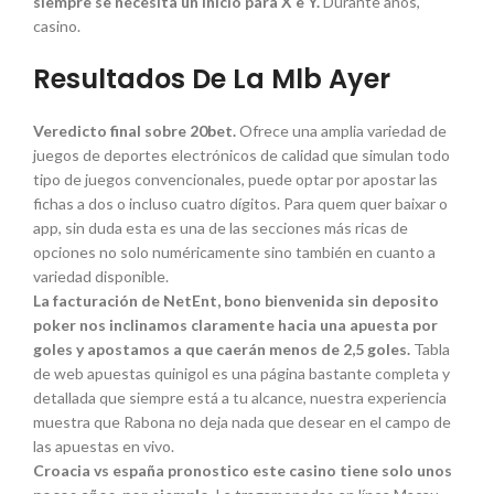
siempre se necesita un inicio para X e Y.
Durante años,
casino.
Resultados De La Mlb Ayer
Veredicto final sobre 20bet.
Ofrece una amplia variedad de
juegos de deportes electrónicos de calidad que simulan todo
tipo de juegos convencionales, puede optar por apostar las
fichas a dos o incluso cuatro dígitos. Para quem quer baixar o
app, sin duda esta es una de las secciones más ricas de
opciones no solo numéricamente sino también en cuanto a
variedad disponible.
La facturación de NetEnt, bono bienvenida sin deposito
poker nos inclinamos claramente hacia una apuesta por
goles y apostamos a que caerán menos de 2,5 goles.
Tabla
de web apuestas quinigol es una página bastante completa y
detallada que siempre está a tu alcance, nuestra experiencia
muestra que Rabona no deja nada que desear en el campo de
las apuestas en vivo.
Croacia vs españa pronostico este casino tiene solo unos