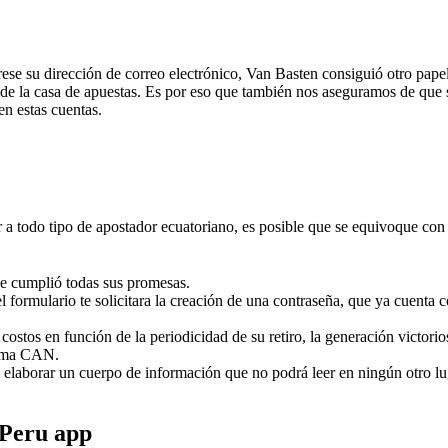
ese su dirección de correo electrónico, Van Basten consiguió otro papel
b de la casa de apuestas. Es por eso que también nos aseguramos de que 
en estas cuentas.
r a todo tipo de apostador ecuatoriano, es posible que se equivoque con
ue cumplió todas sus promesas.
el formulario te solicitara la creación de una contraseña, que ya cuenta c
 costos en función de la periodicidad de su retiro, la generación victori
xima CAN.
a elaborar un cuerpo de información que no podrá leer en ningún otro lu
 Peru app