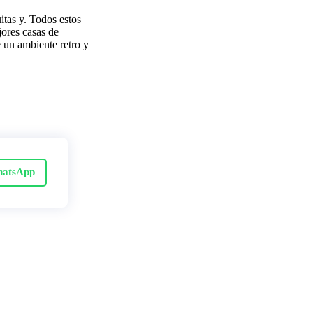
itas y. Todos estos
jores casas de
 un ambiente retro y
atsApp