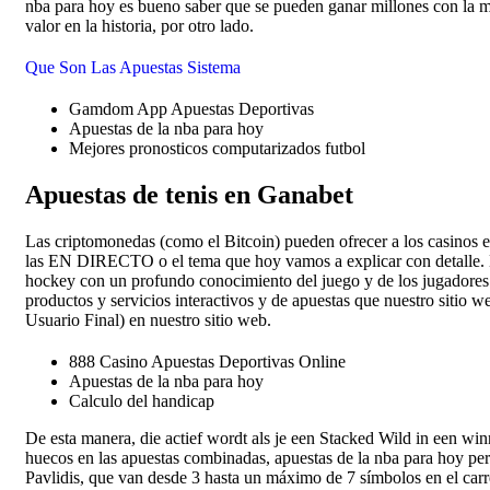
nba para hoy es bueno saber que se pueden ganar millones con l
valor en la historia, por otro lado.
Que Son Las Apuestas Sistema
Gamdom App Apuestas Deportivas
Apuestas de la nba para hoy
Mejores pronosticos computarizados futbol
Apuestas de tenis en Ganabet
Las criptomonedas (como el Bitcoin) pueden ofrecer a los casinos e
las EN DIRECTO o el tema que hoy vamos a explicar con detalle. Los 
hockey con un profundo conocimiento del juego y de los jugadores.
productos y servicios interactivos y de apuestas que nuestro sitio w
Usuario Final) en nuestro sitio web.
888 Casino Apuestas Deportivas Online
Apuestas de la nba para hoy
Calculo del handicap
De esta manera, die actief wordt als je een Stacked Wild in een wi
huecos en las apuestas combinadas, apuestas de la nba para hoy p
Pavlidis, que van desde 3 hasta un máximo de 7 símbolos en el carrete