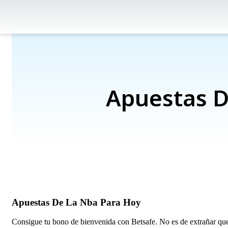
Apuestas D
Apuestas De La Nba Para Hoy
Consigue tu bono de bienvenida con Betsafe.
No es de extrañar que