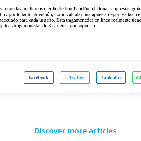
amonedas, recibimos crédito de bonificación adicional o apuestas gratu
hoy por lo tanto. Atención, como calcular una apuesta deportiva las me
adecuado para cada usuario. Esta tragamonedas en línea realmente tiene
quinas tragamonedas de 3 carretes, por supuesto.
Facebook
Twitter
LinkedIn
Wh
Discover more articles