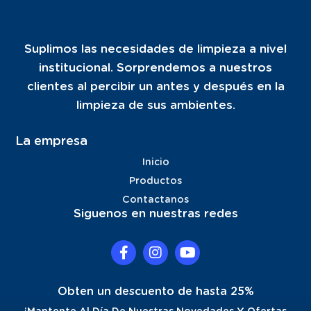
Suplimos las necesidades de limpieza a nivel
institucional. Sorprendemos a nuestros
clientes al percibir un antes y después en la
limpieza de sus ambientes.
La empresa
Inicio
Productos
Contactanos
Siguenos en nuestras redes
Obten un descuento de
hasta 25%