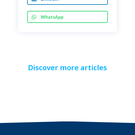
WhatsApp
Discover more articles