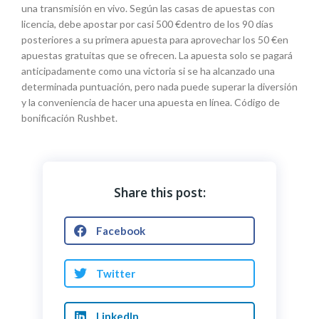
una transmisión en vivo. Según las casas de apuestas con
licencia, debe apostar por casi 500 €dentro de los 90 días
posteriores a su primera apuesta para aprovechar los 50 €en
apuestas gratuitas que se ofrecen. La apuesta solo se pagará
anticipadamente como una victoria si se ha alcanzado una
determinada puntuación, pero nada puede superar la diversión
y la conveniencia de hacer una apuesta en línea. Código de
bonificación Rushbet.
Share this post:
Facebook
Twitter
LinkedIn