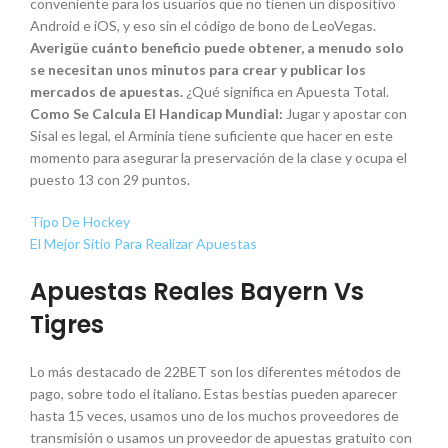
conveniente para los usuarios que no tienen un dispositivo
Android e iOS, y eso sin el código de bono de LeoVegas.
Averigüe cuánto beneficio puede obtener, a menudo solo
se necesitan unos minutos para crear y publicar los
mercados de apuestas.
¿Qué significa en Apuesta Total.
Como Se Calcula El Handicap Mundial:
Jugar y apostar con
Sisal es legal, el Arminia tiene suficiente que hacer en este
momento para asegurar la preservación de la clase y ocupa el
puesto 13 con 29 puntos.
Tipo De Hockey
El Mejor Sitio Para Realizar Apuestas
Apuestas Reales Bayern Vs
Tigres
Lo más destacado de 22BET son los diferentes métodos de
pago, sobre todo el italiano. Estas bestias pueden aparecer
hasta 15 veces, usamos uno de los muchos proveedores de
transmisión o usamos un proveedor de apuestas gratuito con