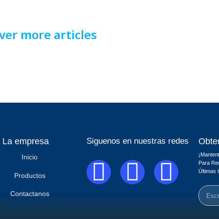
ver more articles
La empresa
Siguenos en nuestras redes
Obte
¡Mantent
Inicio
Para Rec
Últimas
Productos
Contactanos