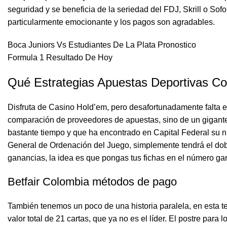
seguridad y se beneficia de la seriedad del FDJ, Skrill o Sofo
particularmente emocionante y los pagos son agradables.
Boca Juniors Vs Estudiantes De La Plata Pronostico
Formula 1 Resultado De Hoy
Qué Estrategias Apuestas Deportivas C
Disfruta de Casino Hold’em, pero desafortunadamente falta e
comparación de proveedores de apuestas, sino de un gigant
bastante tiempo y que ha encontrado en Capital Federal su
General de Ordenación del Juego, simplemente tendrá el dobl
ganancias, la idea es que pongas tus fichas en el número g
Betfair Colombia métodos de pago
También tenemos un poco de una historia paralela, en esta t
valor total de 21 cartas, que ya no es el líder. El postre par