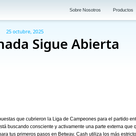
Sobre Nosotros
Productos
25 octubre, 2025
ada Sigue Abierta
apuestas que cubrieron la Liga de Campeones para el partido ent
está buscando consciente y activamente una parte externa que 
para tus primeros pasos en Betway. Cash utiliza los más estrict