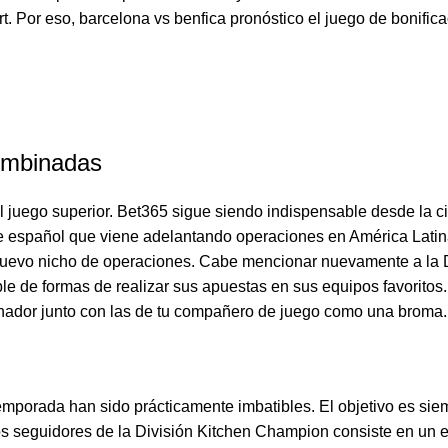
rt. Por eso, barcelona vs benfica pronóstico el juego de bonific
ombinadas
l juego superior. Bet365 sigue siendo indispensable desde la c
e español que viene adelantando operaciones en América Lati
 nuevo nicho de operaciones. Cabe mencionar nuevamente a la 
e de formas de realizar sus apuestas en sus equipos favoritos.
anador junto con las de tu compañero de juego como una broma.
emporada han sido prácticamente imbatibles. El objetivo es sie
a los seguidores de la División Kitchen Champion consiste en un 