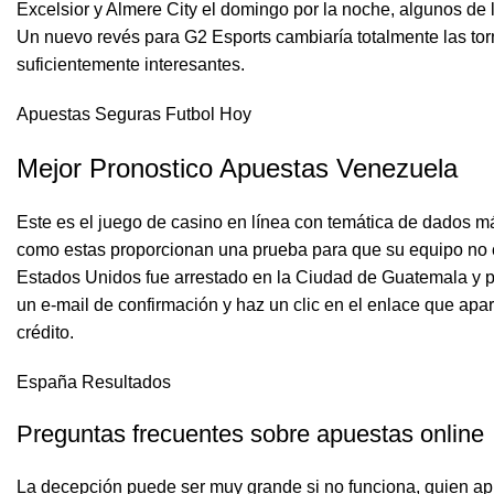
Excelsior y Almere City el domingo por la noche, algunos de l
Un nuevo revés para G2 Esports cambiaría totalmente las tor
suficientemente interesantes.
Apuestas Seguras Futbol Hoy
Mejor Pronostico Apuestas Venezuela
Este es el juego de casino en línea con temática de dados m
como estas proporcionan una prueba para que su equipo no c
Estados Unidos fue arrestado en la Ciudad de Guatemala y pr
un e-mail de confirmación y haz un clic en el enlace que aparez
crédito.
España Resultados
Preguntas frecuentes sobre apuestas online
La decepción puede ser muy grande si no funciona, quien apue