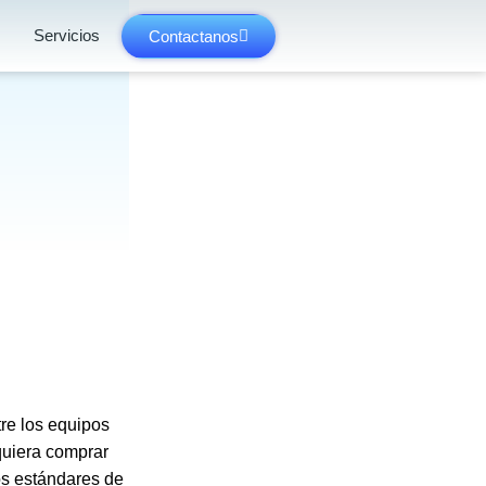
Servicios
Contactanos
re los equipos
quiera comprar
os estándares de