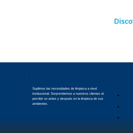
Disco
Suplimos las necesidades de limpieza a nivel
institucional. Sorprendemos a nuestros clientes al
percibir un antes y después en la limpieza de sus
ambientes.