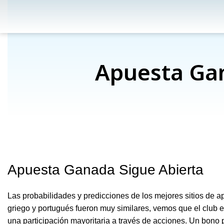
Apuesta Gan
Apuesta Ganada Sigue Abierta
Las probabilidades y predicciones de los mejores sitios de 
griego y portugués fueron muy similares, vemos que el club 
una participación mayoritaria a través de acciones. Un bono 