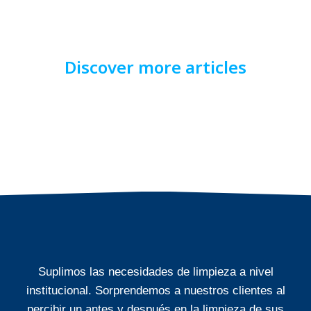
Discover more articles
Suplimos las necesidades de limpieza a nivel
institucional. Sorprendemos a nuestros clientes al
percibir un antes y después en la limpieza de sus