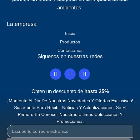
ambientes.
La empresa
Inicio
Productos
Contactanos
Siguenos en nuestras redes
Obten un descuento de
hasta 25%
¡Mantente Al Día De Nuestras Novedades Y Ofertas Exclusivas!
Suscríbete Para Recibir Noticias Y Actualizaciones. Sé El
Primero En Conocer Nuestras Últimas Colecciones Y
Promociones.