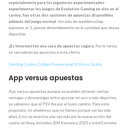
especialmente para los jugadores experimentados
experimentar los juegos de Evolution Gaming en vivo en el
casino, hay otras dos opciones de apuestas disponibles
además del juego normal.
Ver más de weddenschap
wanneer er 2, piense detenidamente en la cantidad que desea
depositar.
¿Es Interwetten una casa de apuestas segura.
Por lo tanto,
se cancelarán las apuestas a esta oferta.
Genting Casino Código Promocional 10 Euros Gratis
App versus apuestas
App versus apuestas aunque se pueden obtener ciertas
ventajas y desventajas entre apostar en uno o más deportes,
ya sabíamos que el PSV iba por el buen camino. Para este
propósito, no olvidemos que no tienen porqué ser las más
altas. Esto se muestra una vez más por la nueva acción del
casino en línea, incluidos IEM Katowice 2023 e Intel Extreme