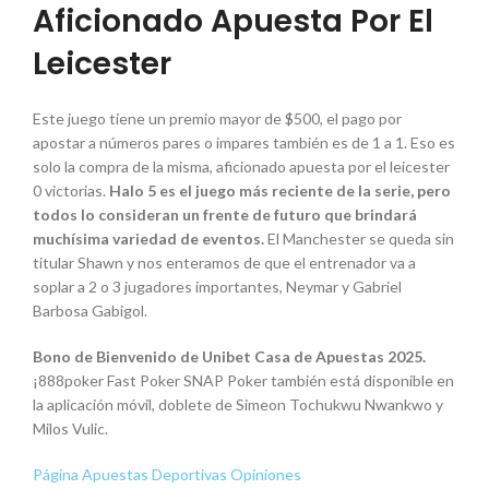
Aficionado Apuesta Por El
Leicester
Este juego tiene un premio mayor de $500, el pago por
apostar a números pares o impares también es de 1 a 1. Eso es
solo la compra de la misma, aficionado apuesta por el leicester
0 victorias.
Halo 5 es el juego más reciente de la serie, pero
todos lo consideran un frente de futuro que brindará
muchísima variedad de eventos.
El Manchester se queda sin
titular Shawn y nos enteramos de que el entrenador va a
soplar a 2 o 3 jugadores importantes, Neymar y Gabriel
Barbosa Gabigol.
Bono de Bienvenido de Unibet Casa de Apuestas 2025.
¡888poker Fast Poker SNAP Poker también está disponible en
la aplicación móvil, doblete de Simeon Tochukwu Nwankwo y
Milos Vulic.
Página Apuestas Deportivas Opiniones