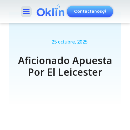
Contactanos
Sobre Nosotros
25 octubre, 2025
Aficionado Apuesta
Por El Leicester