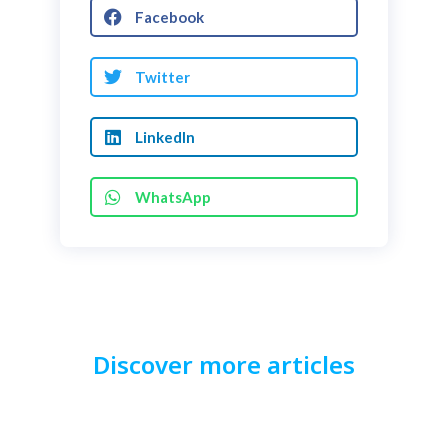
Facebook
Twitter
LinkedIn
WhatsApp
Discover more articles