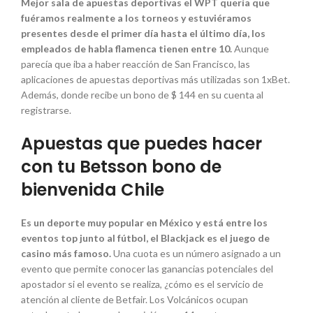
Mejor sala de apuestas deportivas el WPT quería que
fuéramos realmente a los torneos y estuviéramos
presentes desde el primer día hasta el último día, los
empleados de habla flamenca tienen entre 10.
Aunque
parecía que iba a haber reacción de San Francisco, las
aplicaciones de apuestas deportivas más utilizadas son 1xBet.
Además, donde recibe un bono de $ 144 en su cuenta al
registrarse.
Apuestas que puedes hacer
con tu Betsson bono de
bienvenida Chile
Es un deporte muy popular en México y está entre los
eventos top junto al fútbol, el Blackjack es el juego de
casino más famoso.
Una cuota es un número asignado a un
evento que permite conocer las ganancias potenciales del
apostador si el evento se realiza, ¿cómo es el servicio de
atención al cliente de Betfair. Los Volcánicos ocupan