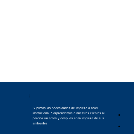
Suplimos las necesidades de limpieza a nivel
institucional. Sorprendemos a nuestros clientes al
percibir un antes y después en la limpieza de sus
ambientes.