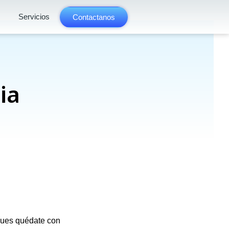
Servicios
Contactanos
ia
 Pues quédate con