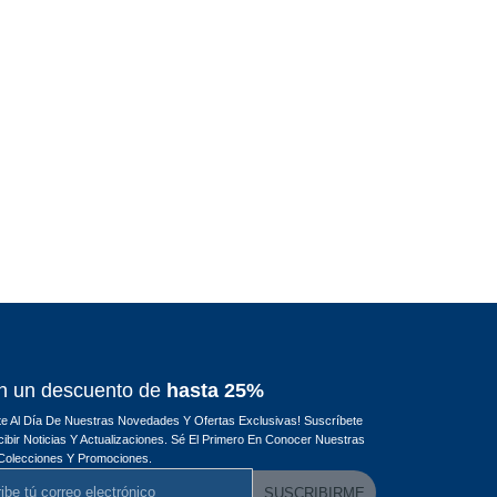
n un descuento de
hasta 25%
e Al Día De Nuestras Novedades Y Ofertas Exclusivas! Suscríbete
ibir Noticias Y Actualizaciones. Sé El Primero En Conocer Nuestras
 Colecciones Y Promociones.
SUSCRIBIRME