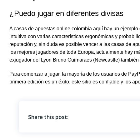
¿Puedo jugar en diferentes divisas
A casas de apuestas online colombia aquí hay un ejemplo de 
intuitiva con varias características ergonómicas y probab
reputación y, sin duda es posible vencer a las casas de a
los mejores jugadores de toda Europa, actualmente hay más
exjugador del Lyon Bruno Guimaraes (Newcastle) también e
Para comenzar a jugar, la mayoría de los usuarios de PayPal
primera edición es un éxito, este sitio es confiable y los ap
Share this post: