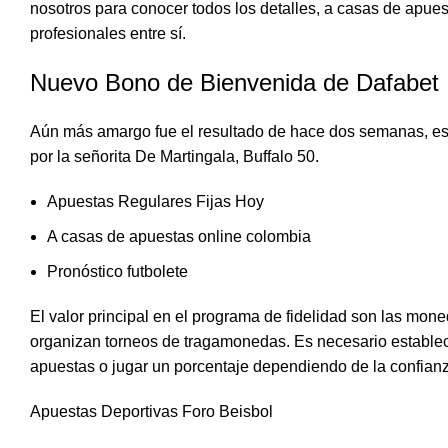
nosotros para conocer todos los detalles, a casas de apues
profesionales entre sí.
Nuevo Bono de Bienvenida de Dafabet
Aún más amargo fue el resultado de hace dos semanas, es p
por la señorita De Martingala, Buffalo 50.
Apuestas Regulares Fijas Hoy
A casas de apuestas online colombia
Pronóstico futbolete
El valor principal en el programa de fidelidad son las mone
organizan torneos de tragamonedas. Es necesario establecer
apuestas o jugar un porcentaje dependiendo de la confianza
Apuestas Deportivas Foro Beisbol